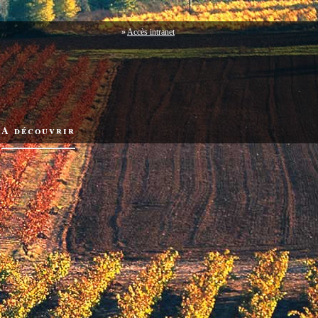
»
Accès intranet
A découvrir